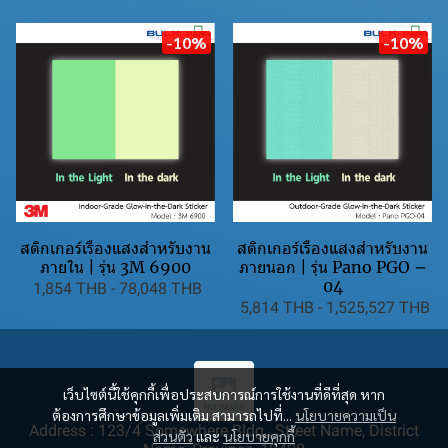
-10%
-10%
สติกเกอร์เรืองแสงสำหรับงาน
สติกเกอร์เรืองแสงสำหรับงาน
ภายใน | รุ่น 3M 6900
ภายนอก | รุ่น Pano PGO –
04
1,854 THB
-
78,048 THB
5,814 THB
-
1,525,527 THB
เว็บไซต์นี้ใช้คุกกี้เพื่อประสบการณ์การใช้งานที่ดีที่สุด หาก
ต้องการศึกษาข้อมูลเพิ่มเติม สามารถไปที่...
นโยบายความเป็น
Address : 123/4 Somewhere Bldg., Street Name, District
ส่วนตัว
และ
นโยบายคุกกี้