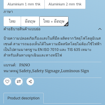
Aluminium 1 mm thk
Aluminium 2 mm thk
ภาษา
ไทย
อังกฤษ
ไทย + อังกฤษ
คำอธิบายสินค้าแบบย่อ
ป้ายความปลอดภัยเรืองแสงในที่มืด ผลิตจากวัสดุโฟโตลูมิเนส
เซนต์ สามารถมองเห็นได้ในความมืดสนิทโดยไม่ต้องใช้ไฟฟ้า
เป็นไปตามมาตรฐาน EN ISO 7010 และ TIS 635 เหมาะ
สำหรับเส้นทางฉุกเฉินและทางหนีไฟ
PANO
แบรนด์:
Safety
,
Safety Signage
,
Luminous Sign
หมวดหมู่:
แชร์
Product description