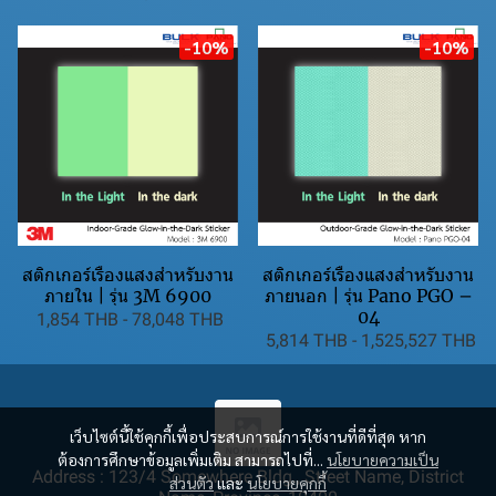
-10%
-10%
สติกเกอร์เรืองแสงสำหรับงาน
สติกเกอร์เรืองแสงสำหรับงาน
ภายใน | รุ่น 3M 6900
ภายนอก | รุ่น Pano PGO –
04
1,854 THB
-
78,048 THB
5,814 THB
-
1,525,527 THB
เว็บไซต์นี้ใช้คุกกี้เพื่อประสบการณ์การใช้งานที่ดีที่สุด หาก
ต้องการศึกษาข้อมูลเพิ่มเติม สามารถไปที่...
นโยบายความเป็น
Address : 123/4 Somewhere Bldg., Street Name, District
ส่วนตัว
และ
นโยบายคุกกี้