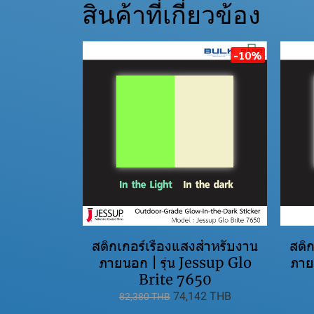
สินค้าที่เกี่ยวข้อง
-10%
สติกเกอร์เรืองแสงสำหรับงาน
สติ
ภายนอก | รุ่น Jessup Glo
ภาย
Brite 7650
74,142 THB
82,380 THB