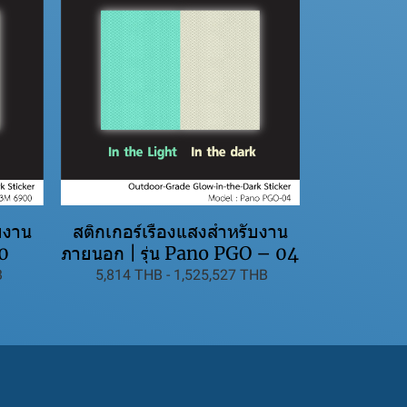
บงาน
สติกเกอร์เรืองแสงสำหรับงาน
00
ภายนอก | รุ่น Pano PGO – 04
B
5,814 THB
-
1,525,527 THB