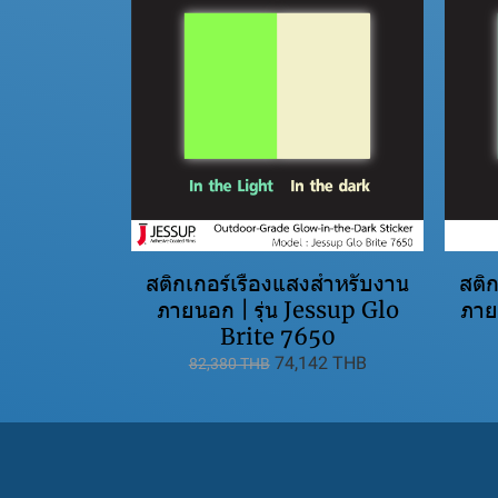
สติกเกอร์เรืองแสงสำหรับงาน
สติ
ภายนอก | รุ่น Jessup Glo
ภาย
Brite 7650
74,142 THB
82,380 THB