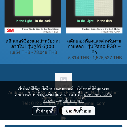
สติกเกอร์เรืองแสงสำหรับงาน
สติกเกอร์เรืองแสงสำหรับงาน
ภายใน | รุ่น 3M 6900
ภายนอก | รุ่น Pano PGO –
04
1,854 THB
-
78,048 THB
5,814 THB
-
1,525,527 THB
เว็บไซต์นี้ใช้คุกกี้เพื่อประสบการณ์การใช้งานที่ดีที่สุด หาก
Address : 123/4 Somewhere Bldg., Street Name, District
ต้องการศึกษาข้อมูลเพิ่มเติม สามารถไปที่...
นโยบายความเป็น
Name, Province, 10400
ส่วนตัว
และ
นโยบายคุกกี้
Tel : 012 345 6789 Email : info@mail.com
ตั้งค่าคุกกี้
ยอมรับทั้งหมด