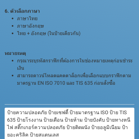
6. ตัวเลือกภาษา
ภาษาไทย
ภาษาอังกฤษ
ไทย + อังกฤษ (ในป้ายเดียวกัน)
หมายเหตุ
กรุณาระบุรหัสกราฟิกที่ต้องการในช่องหมายเหตุก่อนชำระ
เงิน
สามารถดาวน์โหลดแคตตาล็อกเพื่อเลือกแบบกราฟิกตาม
มาตรฐาน EN ISO 7010 และ TIS 635 ก่อนสั่งซื้อ
ป้ายความปลอดภัย ป้ายเซฟตี้ ป้ายมาตรฐาน ISO ป้าย TIS
635 ป้ายโรงงาน ป้ายเตือน ป้ายห้าม ป้ายบังคับ ป้ายทางหนี
ไฟ สติ๊กเกอร์ความปลอดภัย ป้ายติดผนัง ป้ายอลูมิเนียม ป้า
ยอะคริลิค ป้ายสแตนเลส