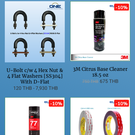
-10%
3M Citrus Base Cleaner
U-Bolt c/w 4 Hex Nut &
18.5 oz
4 Flat Washers [SS304]
675 THB
With D-Flat
750 THB
120 THB
-
7,930 THB
-10%
-10%