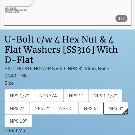
1/2
U-Bolt c/w 4 Hex Nut & 4
Flat Washers [SS316] With
D-Flat
SKU : BU-316-NC-NDR-NV-09
NPS 8'', Viton, None
7,340 THB
Size
NPS 1/2''
NPS 3/4''
NPS 1''
NPS 1-1/2''
NPS 2''
NPS 3''
NPS 4''
NPS 6''
NPS 8''
NPS 10''
D-Flat Mat.