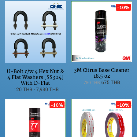
-10%
3M Citrus Base Cleaner
U-Bolt c/w 4 Hex Nut &
18.5 oz
4 Flat Washers [SS304]
675 THB
With D-Flat
750 THB
120 THB
-
7,930 THB
-10%
-10%