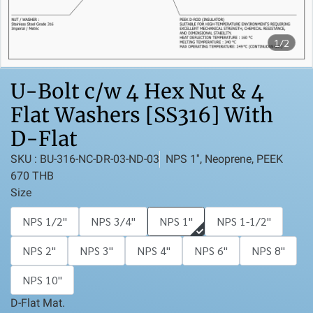
1/2
U-Bolt c/w 4 Hex Nut & 4
Flat Washers [SS316] With
D-Flat
SKU : BU-316-NC-DR-03-ND-03
NPS 1'', Neoprene, PEEK
670 THB
Size
NPS 1/2''
NPS 3/4''
NPS 1''
NPS 1-1/2''
NPS 2''
NPS 3''
NPS 4''
NPS 6''
NPS 8''
NPS 10''
D-Flat Mat.