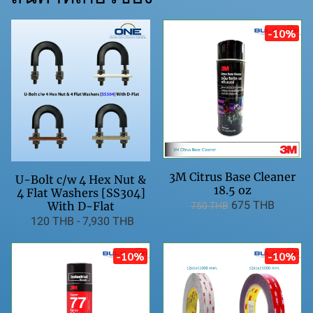
-10%
3M Citrus Base Cleaner
U-Bolt c/w 4 Hex Nut &
18.5 oz
4 Flat Washers [SS304]
675 THB
With D-Flat
750 THB
120 THB
-
7,930 THB
-10%
-10%