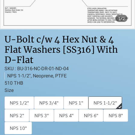
1/2
U-Bolt c/w 4 Hex Nut & 4
Flat Washers [SS316] With
D-Flat
SKU : BU-316-NC-DR-01-ND-04
NPS 1-1/2'', Neoprene, PTFE
510 THB
Size
NPS 1/2''
NPS 3/4''
NPS 1''
NPS 1-1/2''
NPS 2''
NPS 3''
NPS 4''
NPS 6''
NPS 8''
NPS 10''