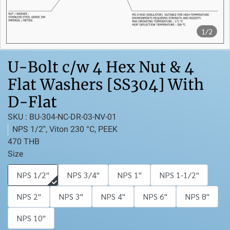
1/2
U-Bolt c/w 4 Hex Nut & 4
Flat Washers [SS304] With
D-Flat
SKU : BU-304-NC-DR-03-NV-01
NPS 1/2'', Viton 230 °C, PEEK
470 THB
Size
NPS 1/2''
NPS 3/4''
NPS 1''
NPS 1-1/2''
NPS 2''
NPS 3''
NPS 4''
NPS 6''
NPS 8''
NPS 10''