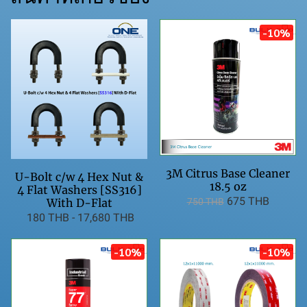
-10%
3M Citrus Base Cleaner
U-Bolt c/w 4 Hex Nut &
18.5 oz
4 Flat Washers [SS316]
675 THB
With D-Flat
750 THB
180 THB
-
17,680 THB
-10%
-10%