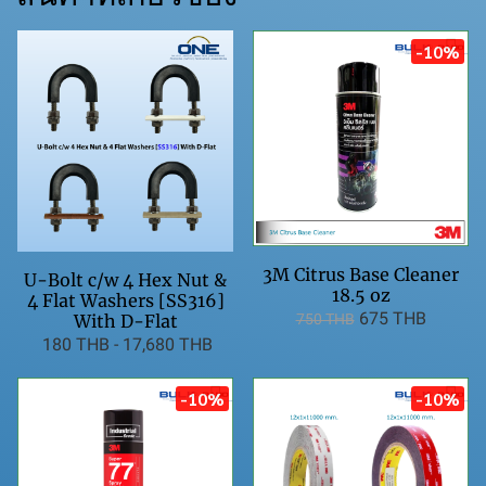
-10%
3M Citrus Base Cleaner
U-Bolt c/w 4 Hex Nut &
18.5 oz
4 Flat Washers [SS316]
675 THB
With D-Flat
750 THB
180 THB
-
17,680 THB
-10%
-10%