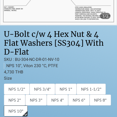
1/2
U-Bolt c/w 4 Hex Nut & 4
Flat Washers [SS304] With
D-Flat
SKU : BU-304-NC-DR-01-NV-10
NPS 10'', Viton 230 °C, PTFE
4,730 THB
Size
NPS 1/2''
NPS 3/4''
NPS 1''
NPS 1-1/2''
NPS 2''
NPS 3''
NPS 4''
NPS 6''
NPS 8''
NPS 10''