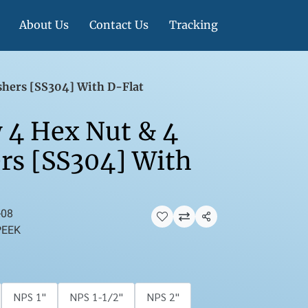
About Us
Contact Us
Tracking
shers [SS304] With D-Flat
 4 Hex Nut & 4
rs [SS304] With
-08
แชร์
 PEEK
NPS 1''
NPS 1-1/2''
NPS 2''