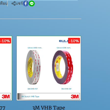
เทียบ
แชร์
-10%
-10%
 77
3M VHB Tape