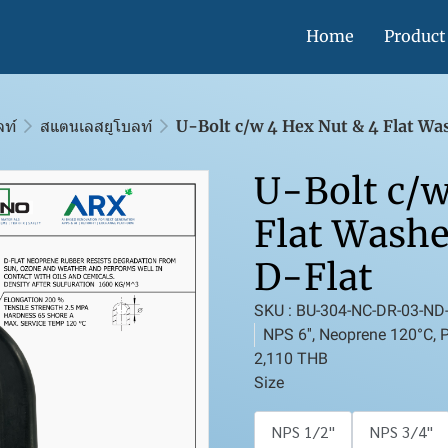
Home
Product
ลท์
สแตนเลสยูโบลท์
U-Bolt c/w 4 Hex Nut & 4 Flat Wa
U-Bolt c/w
Flat Washe
D-Flat
SKU : BU-304-NC-DR-03-ND
NPS 6'', Neoprene 120°C,
2,110 THB
Size
NPS 1/2''
NPS 3/4''