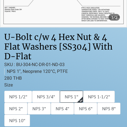
1/2
U-Bolt c/w 4 Hex Nut & 4
Flat Washers [SS304] With
D-Flat
SKU : BU-304-NC-DR-01-ND-03
NPS 1'', Neoprene 120°C, PTFE
280 THB
Size
NPS 1/2''
NPS 3/4''
NPS 1''
NPS 1-1/2''
NPS 2''
NPS 3''
NPS 4''
NPS 6''
NPS 8''
NPS 10''