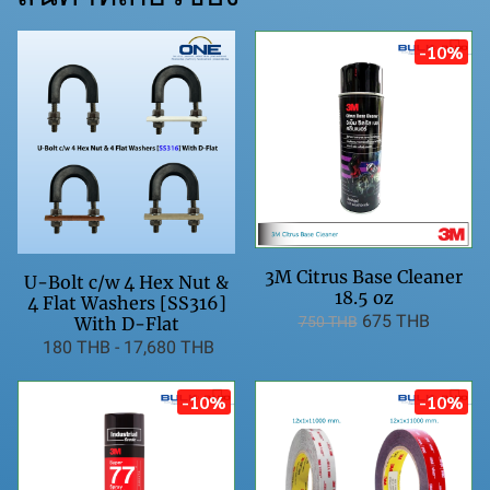
-10%
3M Citrus Base Cleaner
U-Bolt c/w 4 Hex Nut &
18.5 oz
4 Flat Washers [SS316]
675 THB
With D-Flat
750 THB
180 THB
-
17,680 THB
-10%
-10%