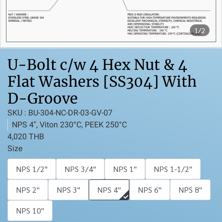
1/2
U-Bolt c/w 4 Hex Nut & 4
Flat Washers [SS304] With
D-Groove
SKU : BU-304-NC-DR-03-GV-07
NPS 4'', Viton 230°C, PEEK 250°C
4,020 THB
Size
NPS 1/2''
NPS 3/4''
NPS 1''
NPS 1-1/2''
NPS 2''
NPS 3''
NPS 4''
NPS 6''
NPS 8''
NPS 10''