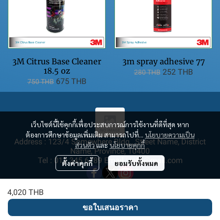
3M Citrus Base Cleaner
3m spray adhesive 77
18.5 oz
252 THB
280 THB
675 THB
750 THB
เว็บไซต์นี้ใช้คุกกี้เพื่อประสบการณ์การใช้งานที่ดีที่สุด หาก
ต้องการศึกษาข้อมูลเพิ่มเติม สามารถไปที่...
นโยบายความเป็น
Address : 123/4 Somewhere Bldg., Street Name, District
ส่วนตัว
และ
นโยบายคุกกี้
Name, Province, 10400
Tel : 012 345 6789 Email : info@mail.com
ตั้งค่าคุกกี้
ยอมรับทั้งหมด
4,020 THB
ขอใบเสนอราคา
Copyright | All Rights Reserved | Powered by MWE