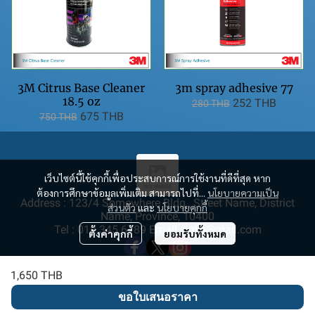
3M Citrus Base Cleaner
3m spray adhesive 77
18.5 oz
252 THB
280 THB
675 THB
750 THB
เว็บไซต์นี้ใช้คุกกี้เพื่อประสบการณ์การใช้งานที่ดีที่สุด หาก
ต้องการศึกษาข้อมูลเพิ่มเติม สามารถไปที่...
นโยบายความเป็น
Address : 123/4 Somewhere Bldg., Street Name, District
ส่วนตัว
และ
นโยบายคุกกี้
Name, Province, 10400
Tel : 012 345 6789 Email : info@mail.com
ตั้งค่าคุกกี้
ยอมรับทั้งหมด
1,650 THB
ขอใบเสนอราคา
Copyright | All Rights Reserved | Powered by MWE