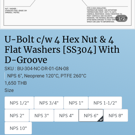
1/2
U-Bolt c/w 4 Hex Nut & 4
Flat Washers [SS304] With
D-Groove
SKU : BU-304-NC-DR-01-GN-08
NPS 6'', Neoprene 120°C, PTFE 260°C
1,650 THB
Size
NPS 1/2''
NPS 3/4''
NPS 1''
NPS 1-1/2''
NPS 2''
NPS 3''
NPS 4''
NPS 6''
NPS 8''
NPS 10''