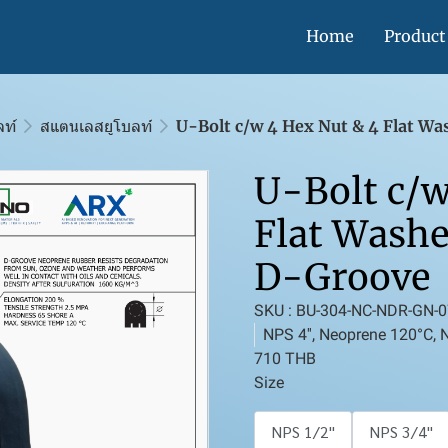
Home
Product
ลท์
สแตนเลสยูโบลท์
U-Bolt c/w 4 Hex Nut & 4 Flat W
U-Bolt c/w
Flat Washe
D-Groove
SKU : BU-304-NC-NDR-GN-0
NPS 4'', Neoprene 120°C, 
710 THB
Size
NPS 1/2''
NPS 3/4''