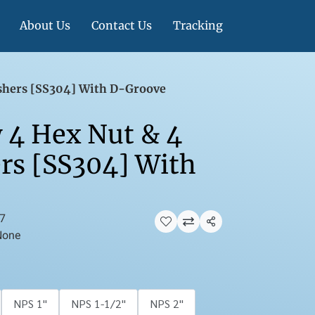
About Us
Contact Us
Tracking
ashers [SS304] With D-Groove
 4 Hex Nut & 4
rs [SS304] With
7
แชร์
None
NPS 1''
NPS 1-1/2''
NPS 2''