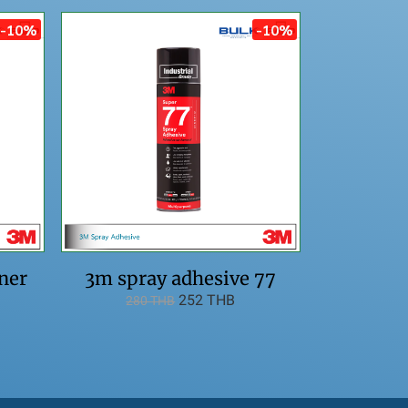
-10%
-10%
ner
3m spray adhesive 77
252 THB
280 THB