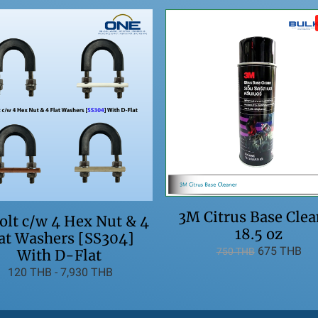
3M Citrus Base Clea
lt c/w 4 Hex Nut & 4
18.5 oz
at Washers [SS304]
675 THB
750 THB
With D-Flat
120 THB
-
7,930 THB