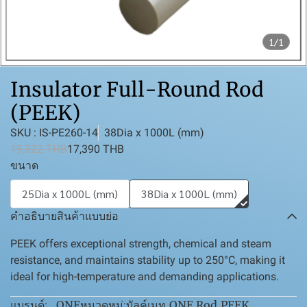
1/1
Insulator Full-Round Rod
(PEEK)
SKU : IS-PE260-14
38Dia x 1000L (mm)
19,322 THB
17,390 THB
ขนาด
25Dia x 1000L (mm)
38Dia x 1000L (mm)
คำอธิบายสินค้าแบบย่อ
PEEK offers exceptional strength, chemical and steam
resistance, and maintains stability up to 250°C, making it
ideal for high-temperature and demanding applications.
ONE
บัลค์เมท
,
ONE Rod
,
PEEK
แบรนด์:
หมวดหมู่: