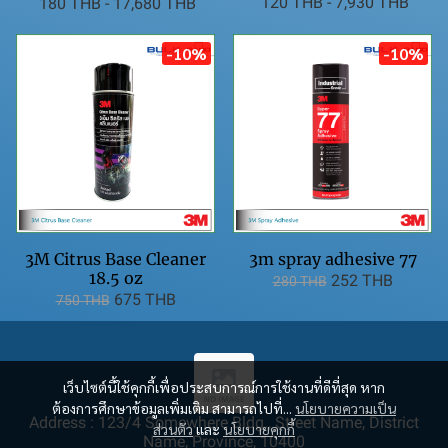
120 THB
-
7,930 THB
180 THB
-
17,680 THB
-10%
-10%
3M Citrus Base Cleaner
3m spray adhesive 77
18.5 oz
252 THB
280 THB
675 THB
750 THB
เว็บไซต์นี้ใช้คุกกี้เพื่อประสบการณ์การใช้งานที่ดีที่สุด หาก
ต้องการศึกษาข้อมูลเพิ่มเติม สามารถไปที่...
นโยบายความเป็น
Address : 123/4 Somewhere Bldg., Street Name, District
ส่วนตัว
และ
นโยบายคุกกี้
Name, Province, 10400