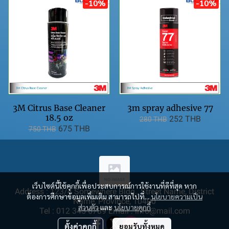
-10%
-10%
3M Citrus Base Cleaner
3m spray adhesive 77
18.5 oz
252 THB
280 THB
675 THB
750 THB
เว็บไซต์นี้ใช้คุกกี้เพื่อประสบการณ์การใช้งานที่ดีที่สุด หาก
Address : 123/4 Somewhere Bldg., Street Name, District
ต้องการศึกษาข้อมูลเพิ่มเติม สามารถไปที่...
นโยบายความเป็น
Name, Province, 10400
ส่วนตัว
และ
นโยบายคุกกี้
Tel : 012 345 6789 Email : info@mail.com
ตั้งค่าคุกกี้
ยอมรับทั้งหมด