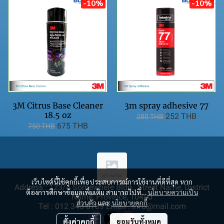
-10%
-10%
3M Citrus Base Cleaner
3m spray adhesive 77
18.5 oz
252 THB
280 THB
675 THB
750 THB
เว็บไซต์นี้ใช้คุกกี้เพื่อประสบการณ์การใช้งานที่ดีที่สุด หาก
Address : 123/4 Somewhere Bldg., Street Name, District
ต้องการศึกษาข้อมูลเพิ่มเติม สามารถไปที่...
นโยบายความเป็น
Name, Province, 10400
ส่วนตัว
และ
นโยบายคุกกี้
Tel : 012 345 6789 Email : info@mail.com
ตั้งค่าคุกกี้
ยอมรับทั้งหมด