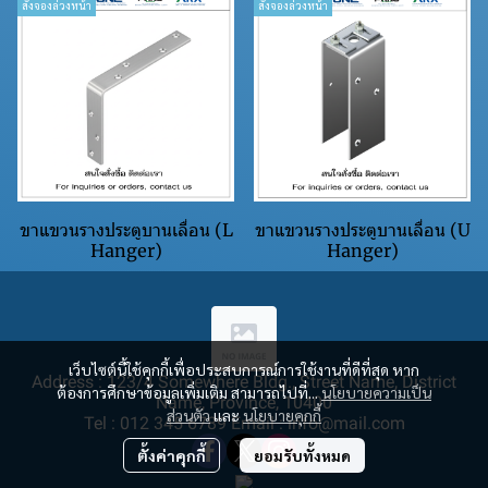
สั่งจองล่วงหน้า
สั่งจองล่วงหน้า
ขาแขวนรางประตูบานเลื่อน (L
ขาแขวนรางประตูบานเลื่อน (U
Hanger)
Hanger)
เว็บไซต์นี้ใช้คุกกี้เพื่อประสบการณ์การใช้งานที่ดีที่สุด หาก
Address : 123/4 Somewhere Bldg., Street Name, District
ต้องการศึกษาข้อมูลเพิ่มเติม สามารถไปที่...
นโยบายความเป็น
Name, Province, 10400
ส่วนตัว
และ
นโยบายคุกกี้
Tel : 012 345 6789 Email : info@mail.com
ตั้งค่าคุกกี้
ยอมรับทั้งหมด