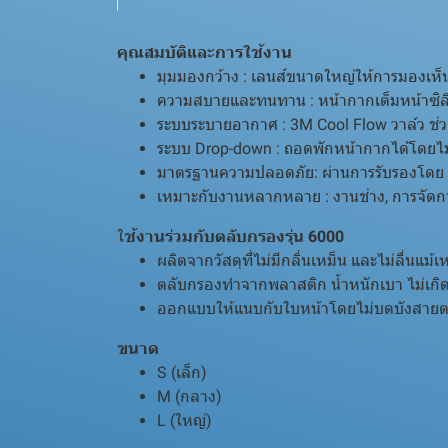
คุณสมบัติและการใช้งาน
มุมมองกว้าง : เลนส์ขนาดใหญ่ให้การมองเห็
ความสบายและทนทาน : หน้ากากเต็มหน้าซิ
ระบบระบายอากาศ : 3M Cool Flow วาล์ว ช่
ระบบ Drop-down : ถอดพักหน้ากากได้โดยไ
มาตรฐานความปลอดภัย: ผ่านการรับรองโดย
เหมาะกับงานหลากหลาย : งานช่าง, การจัดการสารเ
ใ
ช้งานร่วมกับตลับกรองรุ่น 6000
ผลิตจากวัสดุที่ไม่มีกลิ่นเหม็น และไม่ลื
ตลับกรองทำจากพลาสติก น้ำหนักเบา ไม่เกิดส
ออกแบบให้แนบกับใบหน้าโดยไม่บดบังสายตา
ขนาด
S (เล็ก)
M (กลาง)
L (ใหญ่)