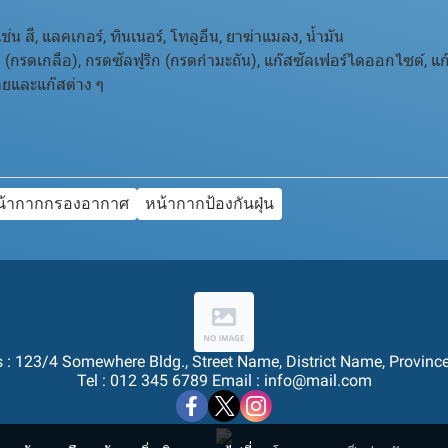
สี, แลคเกอร์, ทินเนอร์, โทลูอีน, ยาฆ่าแมลง, น้ำมัน
(กรดเกลือ), กรดซัลฟูริก (กรดกำมะถัน), แก๊สซัลเฟอร์ไดออกไซด์, แก
ยและแก๊สต่าง ๆ
น้ากากกรองอากาศ
หน้ากากป้องกันฝุ่น
 : 123/4 Somewhere Bldg., Street Name, District Name, Provinc
Tel : 012 345 6789 Email : info@mail.com