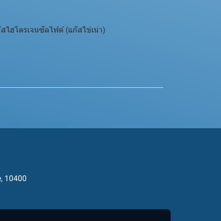
๊สไฮโดรเจนซัลไฟด์ (แก๊สไข่เน่า)
e, 10400