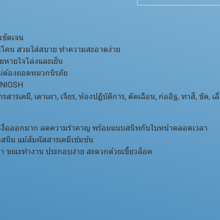
นชัดเจน
ลิโคน สวมใส่สบาย ทำความสะอาดง่าย
วยหายใจโล่งและเย็น
ม่ต้องถอดหมวกนิรภัย
 NIOSH
คมี, เตาเผา, เจียร, ห้องปฏิบัติการ, ตัดเฉือน, ก่ออิฐ, ทาสี, ขัด, เล
่นแม้เหงื่อออกมาก ลดความรำคาญ พร้อมแนบสนิทกับใบหน้าตลอดเวลา
นิม แม้สัมผัสสารเคมีเข้มข้น
 ขณะทำงาน ประกอบง่าย สะดวกด้วยเขี้ยวล็อค